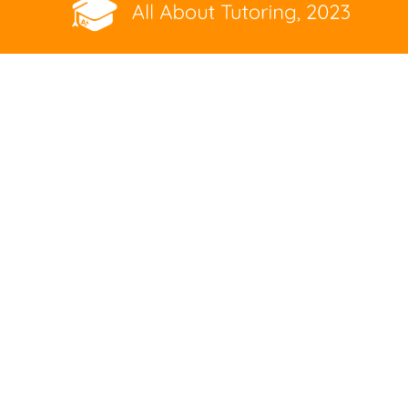
REFERRAL PROGRAM DETAILS
GOOGLE REVIEWS
GREEN JUICE
CAREERS
PRIVACY POLICY