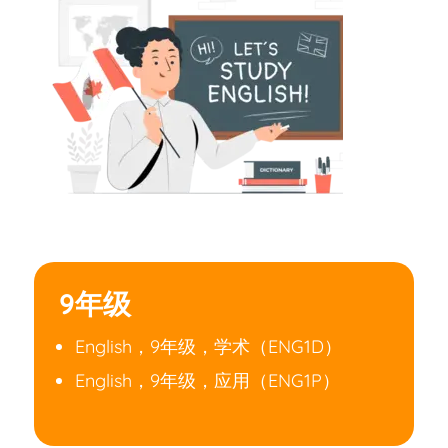
9年级
English，9年级，学术（ENG1D）
English，9年级，应用（ENG1P）