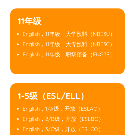
11年级
English，11年级，大学预料（NBE3U）
English，11年级，大专预料（NBE3C）
English，11年级，职场预备（ENG3E）
1-5级（ESL/ELL）
English，1/A级，开放（ESLAO）
English，2/B级，开放（ESLBO）
English，3/C级，开放（ESLCO）