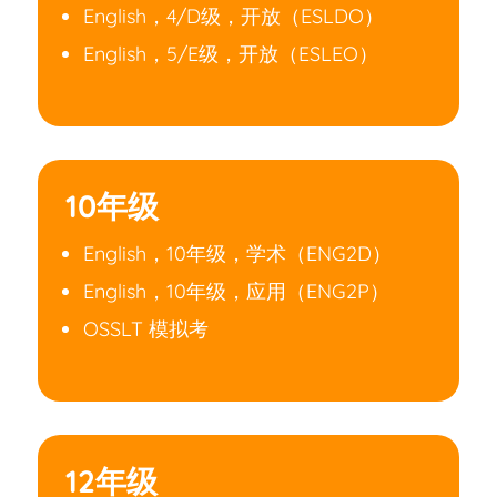
English，4/D级，开放（ESLDO）
English，5/E级，开放（ESLEO）
10年级
English，10年级，学术（ENG2D）
English，10年级，应用（ENG2P）
OSSLT 模拟考
12年级